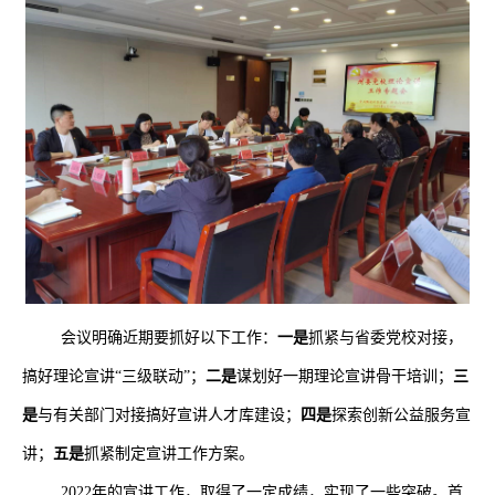
会议明确近期要抓好以下工作：
一是
抓紧与省委党校对接，
搞好理论宣讲“三级联动”；
二是
谋划好一期理论宣讲骨干培训；
三
是
与有关部门对接搞好宣讲人才库建设；
四是
探索创新公益服务宣
讲；
五是
抓紧制定宣讲工作方案。
2022年的宣讲工作，取得了一定成绩，实现了一些突破。首