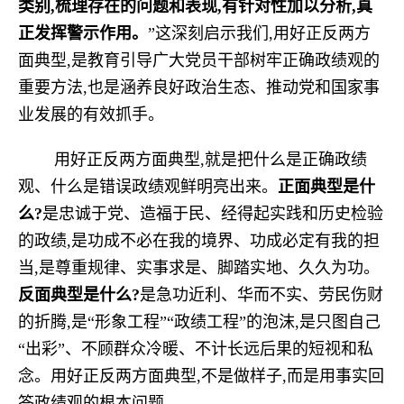
类别,梳理存在的问题和表现,有针对性加以分析,真
正发挥警示作用。
”这深刻启示我们,用好正反两方
面典型,是教育引导广大党员干部树牢正确政绩观的
重要方法,也是涵养良好政治生态、推动党和国家事
业发展的有效抓手。
用好正反两方面典型,就是把什么是正确政绩
观、什么是错误政绩观鲜明亮出来。
正面典型是什
么?
是忠诚于党、造福于民、经得起实践和历史检验
的政绩,是功成不必在我的境界、功成必定有我的担
当,是尊重规律、实事求是、脚踏实地、久久为功。
反面典型是什么?
是急功近利、华而不实、劳民伤财
的折腾,是“形象工程”“政绩工程”的泡沫,是只图自己
“出彩”、不顾群众冷暖、不计长远后果的短视和私
念。用好正反两方面典型,不是做样子,而是用事实回
答政绩观的根本问题。