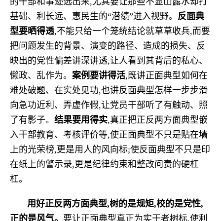
的干部和事迹选出来,尤其要让那些不显山露水却打
基础、利长远、惠民生的“潜绩”进入视野。
反面典
型要晒得透
,不能只给一个笼统结论就草草收兵,而要
把问题发生的背景、演变的路径、造成的损失、反
映出的党性偏差讲深讲透,让人看到其背后的私心、
懒政、乱作为。
案例要讲得活
,既讲正面典型如何在
难处破题、在实处见功,也讲反面典型怎样一步步滑
向急功近利、弄虚作假,让党员干部听了有触动、照
了有影子。
结果要用得实
,真正把正反两方面典型嵌
入干部教育、考核评价等,使正面典型不只是贴在墙
上的光荣榜,更是用人的风向标;使反面典型不只是印
在纸上的警示录,更是纪律约束和整改问责的硬杠
杠。
用好正反两方面典型,树的是规矩,校的是党性,
正的是风气。
要让正面典型真正为实干者树标,使利