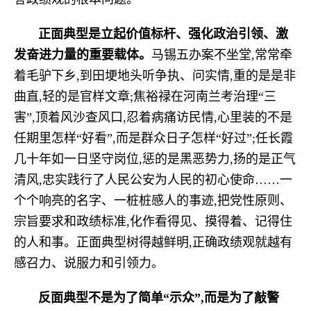
正面典型是立起价值标杆、强化政治引领、激
发奋进力量的重要载体。
马锡五办案不坐堂,常常牵
着毛驴下乡,到田埂地头听争执、问实情,重的是是非
曲直,轻的是官样文章;焦裕禄在河南兰考治理“三
害”,顶着风沙查风口,忍着病痛访民情,心里装的不是
任期里怎样“好看”,而是群众日子怎样“好过”;任长霞
几十年如一日坚守岗位,惩的是黑恶势力,扬的是正气
清风,忠实践行了人民公安为人民的初心使命……一
个个响亮的名字、一桩桩感人的事迹,把党性原则、
宗旨要求和政绩标准,化作看得见、摸得着、记得住
的人和事。正面典型树得越鲜明,正确政绩观就越有
感召力、说服力和引领力。
反面典型不是为了简单“示众”,而是为了敲警