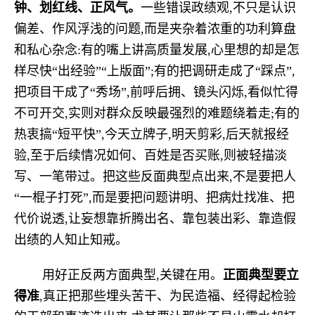
钟、划红线、正风气。
一些错误政绩观,不只是认识
偏差、作风浮浅的问题,而是夹杂着浓重的功利算盘
和私心杂念:有的嘴上讲高质量发展,心里想的却是怎
样尽快“出经验”“上版面”;有的把调研走成了“踩点”,
把项目干成了“秀场”,前呼后拥、镜头闪烁,看似忙得
不可开交,实则对群众反映最强烈的难题绕着走;有的
热衷搞“短平快”,今天立牌子,明天剪彩,后天就报经
验,至于后续情况如何、百姓是否买账,则被轻描淡
写、一笔带过。把这些反面典型点出来,不是要把人
“一棍子打死”,而是要把问题讲明、把病灶找准、把
代价说透,让妄想靠折腾出名、靠包装出彩、靠造假
出绩的人知止知戒。
用好正反两方面典型,关键在用。
正面典型要立
得准
,真正把那些埋头苦干、为民造福、经得起检验